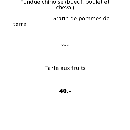
Fondue chinoise (boeuf, poulet et
cheval)
G
ratin de pommes de
terre
***
Tarte aux fruits
40.-