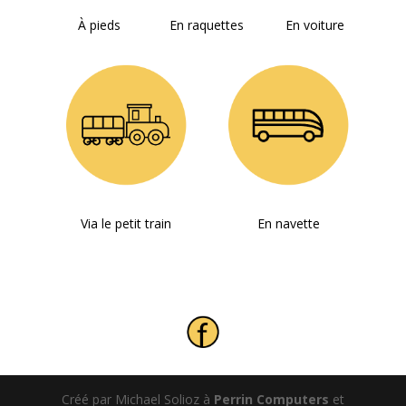
À pieds
En raquettes
En voiture
Via le petit train
En navette
Créé par Michael Solioz à
Perrin Computers
et