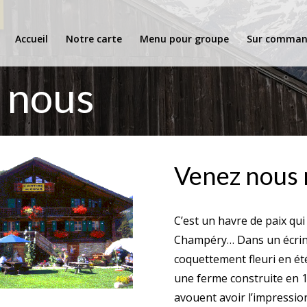
Accueil
Notre carte
Menu pour groupe
Sur comman
 nous
Venez nous 
C’est un havre de paix qu
Champéry… Dans un écrin
coquettement fleuri en été
une ferme construite en 19
avouent avoir l’impression