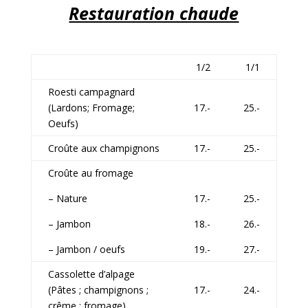
Restauration chaude
1/2
1/1
Roesti campagnard
(Lardons; Fromage;
17.-
25.-
Oeufs)
Croûte aux champignons
17.-
25.-
Croûte au fromage
– Nature
17.-
25.-
– Jambon
18.-
26.-
– Jambon / oeufs
19.-
27.-
Cassolette d’alpage
(Pâtes ; champignons ;
17.-
24.-
crême ; fromage)