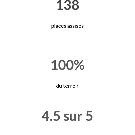
138
places assises
100
%
du terroir
4.5 sur 5