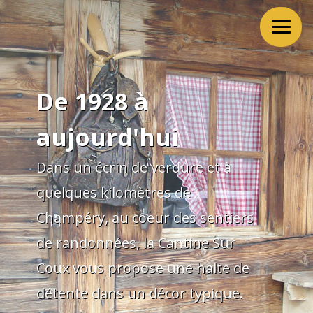
De 1928 à
aujourd'hui
Dans un écrin de verdure et à
quelques kilomètres de
Champéry,
au coeur des sentiers
de randonnées,
la Cantine Sur
Coux vous propose une halte de
détente dans un décor typique.